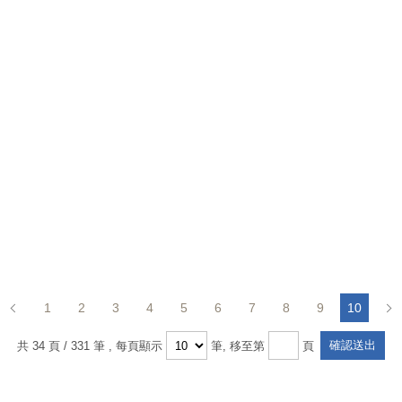
1
2
3
4
5
6
7
8
9
10
共 34 頁 / 331 筆
, 每頁顯示
筆, 移至第
頁