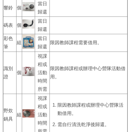
當日
響鈴
個
歸還
當日
碼表
個
歸還
彩色
當日
組
限因教師課程需要借用。
筆
歸還
視課
程或
識別
限因教師課程或辦理中心營隊活動借
個
活動
證
用。
時間
所需
視課
限因教師課程或辦理中心營隊活
程或
野炊
動借用。
組
活動
鍋具
時間
需自行清洗乾淨後歸還。
所需