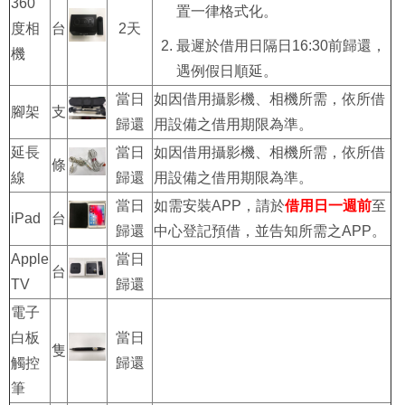
360
置一律格式化。
度相
台
2天
最遲於借用日隔日16:30前歸還，
機
遇例假日順延。
當日
如因借用攝影機、相機所需，依所借
腳架
支
歸還
用設備之借用期限為準。
延長
當日
如因借用攝影機、相機所需，依所借
條
線
歸還
用設備之借用期限為準。
當日
如需安裝APP，請於
借用日一週前
至
iPad
台
歸還
中心登記預借，並告知所需之APP。
Apple
當日
台
TV
歸還
電子
白板
當日
隻
觸控
歸還
筆