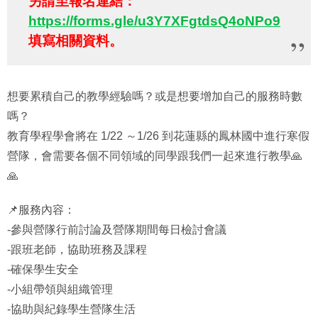
另請至報名連結：
https://forms.gle/u3Y7XFgtdsQ4oNPo9
填寫相關資料。
想要累積自己的教學經驗嗎？或是想要增加自己的服務時數
嗎？
教育學程學會將在
1/22
～
1/26
到花蓮縣的鳳林國中進行寒假
營隊，會需要各個不同領域的同學跟我們一起來進行教學
🙏
🙏
📌
服務內容：
-
參與營隊行前討論及營隊期間每日檢討會議
-
跟班老師，協助班務及課程
-
確保學生安全
-
小組帶領與組織管理
-
協助與紀錄學生營隊生活