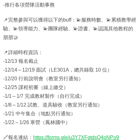
-
推行各項營隊活動事務
📌
完整參與可以獲得以下的
buff
：
💫
服務時數、
💫
累積教學經
驗、
💫
領導能力、
💫
團隊經驗、
💫
證書、
💫
認識其他教程的
朋朋
🤝
📌
詳細時程資訊：
-12/13
報名截止
-12/14
～
12/19
面試（
LE301A
，總共錄取
10
位）
-12/20
行前說明會（教室另行通知）
-12/25
課程初審（線上繳交）
-1/1
～
1/7
完成教材製作（自行完成）
-1/8
～
1/12
試教、道具驗收（教室另行通知）
-1/21
中午集合（地點另行通知）
-1/22
～
1/26
寒營（鳳林國中）
🔗
報名連結：
https://forms.gle/u3Y7XFgtdsQ4oNPo9