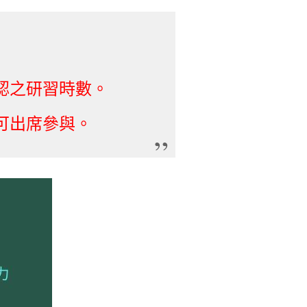
認之研習時數。
可出席參與。