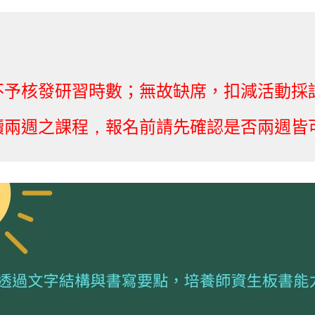
不予核發研習時數；無故缺席，扣減活動採
續兩週之課程
，
報名前請先確認是否兩週皆