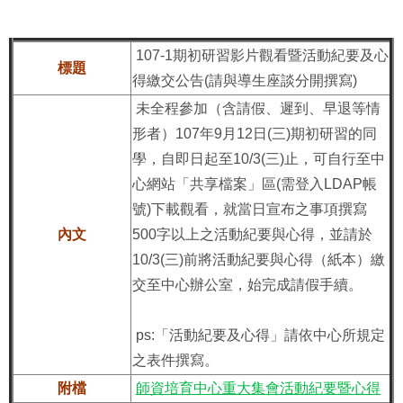
107-1期初研習影片觀看暨活動紀要及心
標題
得繳交公告(請與導生座談分開撰寫)
未全程參加（含請假、遲到、早退等情
形者）107年9月12日(三)期初研習的同
學，自即日起至10/3(三)止，可自行至中
心網站「共享檔案」區(需登入LDAP帳
號)下載觀看，就當日宣布之事項撰寫
內文
500字以上之活動紀要與心得，並請於
10/3(三)前將活動紀要與心得（紙本）繳
交至中心辦公室，始完成請假手續。
ps:「活動紀要及心得」請依中心所規定
之表件撰寫。
附檔
師資培育中心重大集會活動紀要暨心得