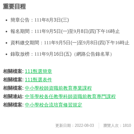
重要日程
簡章公告：
111
年
8
月3
日(三)
報名期間：
111
年
9
月5
日(一)
至
9
月8
日(四)
下午
16
時止
資料繳交期間：
111
年
9
月5
日(一)
至
9
月8
日(四)
下午
16
時止
錄取放榜：
111
年
9
月16
日(五)
（
網路公告錄名單）
相關檔案:
111甄選簡章
相關檔案:
111甄選表件
相關檔案:
中小學校師資職前教育專業課程
相關連結:
中等學校各任教學科師資職前教育專門課程
相關檔案:
中小學校合流培育修習規定
更新日期：2022-08-03
瀏覽人次：1810