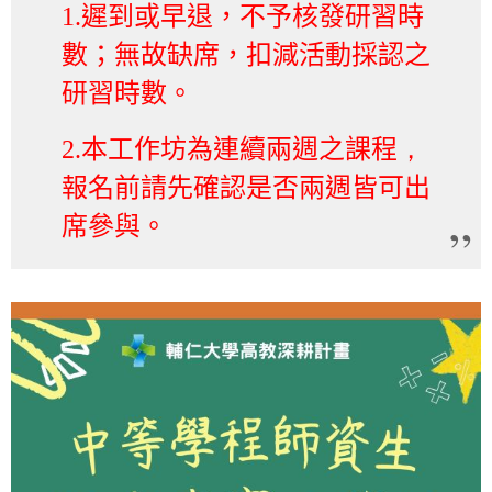
1.
遲到或早退，不予核發研習時
數；無故缺席，扣減活動採認之
研習時數。
2.
本工作坊為連續兩週之課程
，
報名前請先確認是否兩週皆可出
席參與。