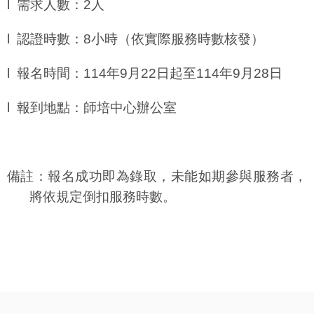
l
需求人數：
2
人
l
認證時數：
8
小時
（依實際服務時數核發）
l
報名時間：
114
年
9
月
22
日起至
114
年
9
月
28
日
l
報到地點：師培中心辦公室
備註：報名成功即為錄取，未能如期參與服務者，
將依規定倒扣服務時數。