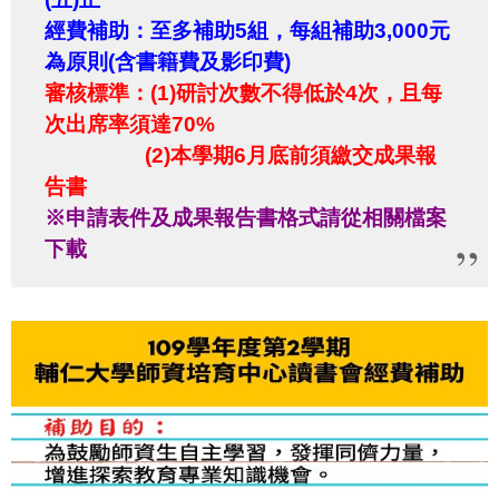
經費補助：至多補助
5
組，每組補助3
,000
元
為原則(含書籍費及影印費)
審核標準：
(1)
研討次數不得低於
4
次，且每
次出席率須達
70%
(2)
本學期
6
月底前須繳交成果報
告書
※申請表件及成果報告書格式請從相關檔案
下載